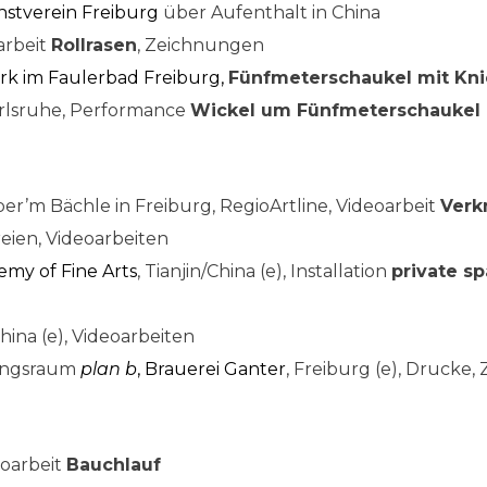
stverein Freiburg
über Aufenthalt in China
arbeit
Rollrasen
, Zeichnungen
k im Faulerbad Freiburg,
Fünfmeterschaukel mit Kni
arlsruhe, Performance
Wickel um Fünfmeterschaukel
ber’m Bächle in Freiburg, RegioArtline, Videoarbeit
Verk
eien, Videoarbeiten
emy of Fine Arts
, Tianjin/China (e), Installation
private s
/China (e), Videoarbeiten
lungsraum
plan b
, Brauerei Ganter
, Freiburg (e), Drucke
eoarbeit
Bauchlauf