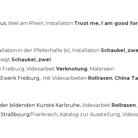
hus
, Weil am Rhein, Installation
Trust me, I am good fo
allation in der Pfeilerhalle (e), Installation
Schaukel_zwei
eigt
Schaukel_zwei
 Freiburg, Videoarbeit
Verknotung
, Malereien
m
E
werk Freiburg
, mit Videoarbeiten
Rollrasen
,
China Ta
 der bildenden Künste Karlsruhe,
Videoarbeit
Rollrasen
, Straßbourg
/Frankreich, Katalog zur Ausstellung, Video