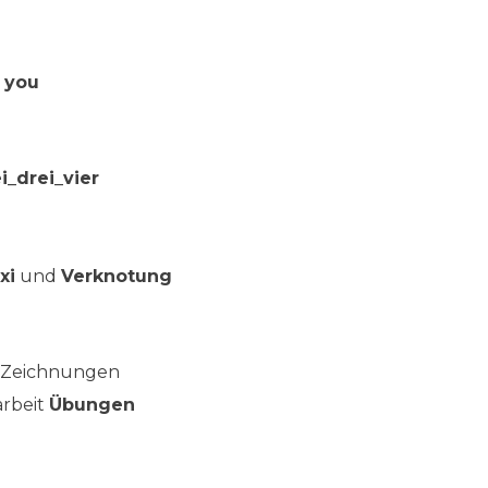
r you
_drei_vier
xi
und
Verknotung
, Zeichnungen
arbeit
Übungen