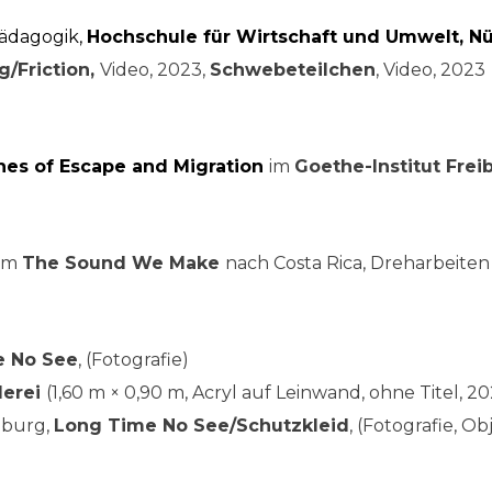
pädagogik,
Hochschule für Wirtschaft und Umwelt, N
/Friction,
Video, 2023,
Schwebeteilchen
, Video, 2023
hes of Escape and Migration
im
Goethe-Institut Frei
ilm
The Sound We Make
nach Costa Rica, Dreharbeiten
 No See
, (Fotografie)
lerei
(1,60 m × 0,90 m, Acryl auf Leinwand, ohne Titel, 2
eiburg,
Long Time No See/Schutzkleid
, (Fotografie, Ob