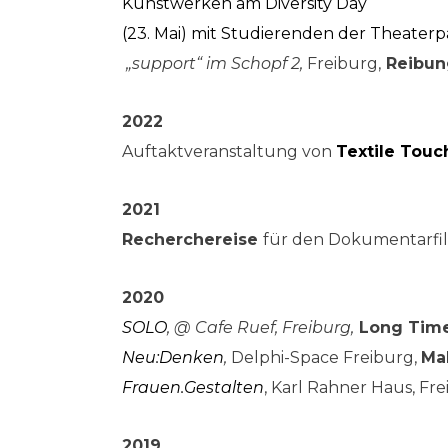
Kunstwerken am Diversity Day
(23. Mai) mit Studierenden der Theater
„support“ im Schopf 2,
Freiburg,
Reibung
2022
Auftaktveranstaltung von
Textile Touc
2021
Recherchereise
für den Dokumentarf
2020
SOLO
, @ Cafe Ruef, Freiburg,
Long Time
Neu:Denken
,
Delphi-Space Freiburg,
Ma
Frauen.Gestalten
, Karl Rahner Haus, Fr
2019