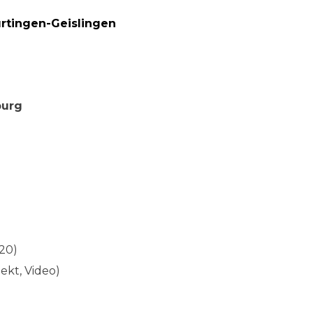
ürtingen-Geislingen
burg
020)
jekt, Video)